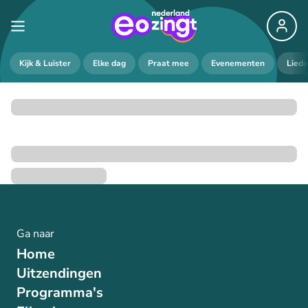
Kijk & Luister
Elke dag
Praat mee
Evenementen
Lied
Ga naar
Home
Uitzendingen
Programma's