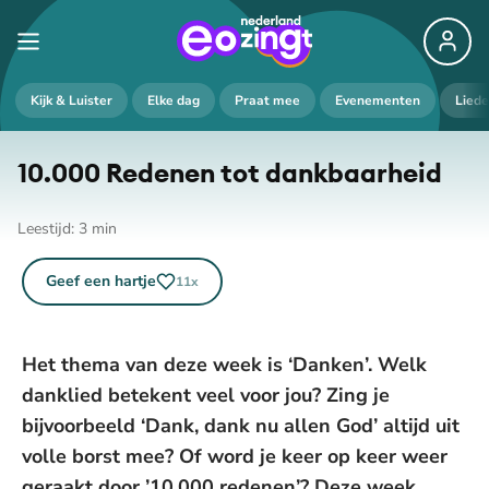
Kijk & Luister
Elke dag
Praat mee
Evenementen
Lied
10.000 Redenen tot dankbaarheid
Leestijd:
3
min
Geef een hartje
11
x
Het thema van deze week is ‘Danken’. Welk
danklied betekent veel voor jou? Zing je
bijvoorbeeld ‘Dank, dank nu allen God’ altijd uit
volle borst mee? Of word je keer op keer weer
geraakt door ’10.000 redenen’? Deze week