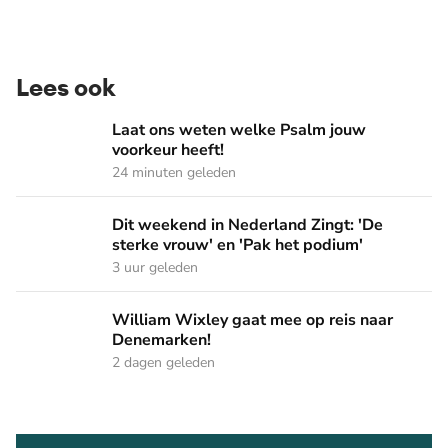
Lees ook
Laat ons weten welke Psalm jouw voorkeur heeft!
Laat ons weten welke Psalm jouw
voorkeur heeft!
24 minuten geleden
Dit weekend in Nederland Zingt: 'De sterke vrouw' en 'Pak 
Dit weekend in Nederland Zingt: 'De
sterke vrouw' en 'Pak het podium'
3 uur geleden
William Wixley gaat mee op reis naar Denemarken!
William Wixley gaat mee op reis naar
Denemarken!
2 dagen geleden