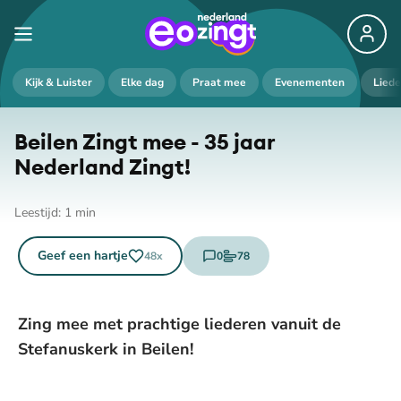
De weergave van deze video vereist jouw
Kijk & Luister
Elke dag
Praat mee
Evenementen
Lied
toestemming voor social media cookies.
Toestemmingen aanpassen
Beilen Zingt mee - 35 jaar
Nederland Zingt!
Leestijd:
1
min
Geef een hartje
0
78
48
x
reacties
stemmen
Zing mee met prachtige liederen vanuit de
Stefanuskerk in Beilen!