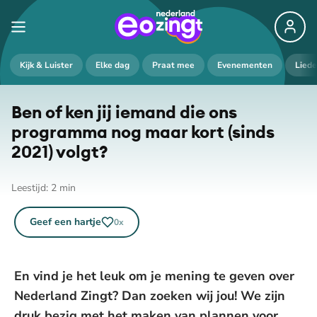
Kijk & Luister
Elke dag
Praat mee
Evenementen
Lied
Ben of ken jij iemand die ons
programma nog maar kort (sinds
2021) volgt?
Leestijd:
2
min
Geef een hartje
0
x
En vind je het leuk om je mening te geven over
Nederland Zingt? Dan zoeken wij jou! We zijn
druk bezig met het maken van plannen voor