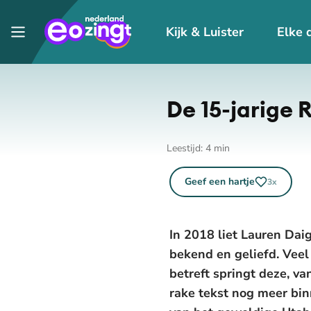
Kijk & Luister
Elke 
De 15-jarige 
Leestijd:
4
min
Geef een hartje
3
x
In 2018 liet Lauren Dai
bekend en geliefd. Vee
betreft springt deze, v
rake tekst nog meer bi