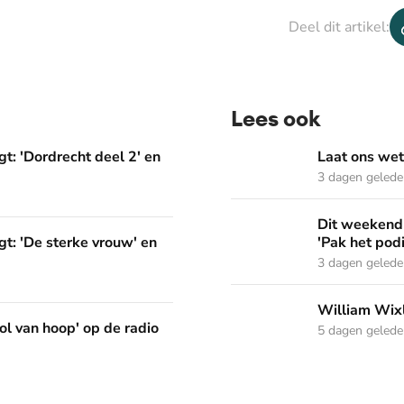
Deel dit artikel:
Lees ook
deel 2' en 'Het Woord dat in ons werkt'
Laat ons weten welke Psal
t: 'Dordrecht deel 2' en
Laat ons wet
3 dagen geled
Dit weekend in Nederland Z
Dit weekend 
vrouw' en 'Pak het podium'
t: 'De sterke vrouw' en
'Pak het pod
3 dagen geled
William Wixley gaat mee 
William Wixl
p de radio
ol van hoop' op de radio
5 dagen geled