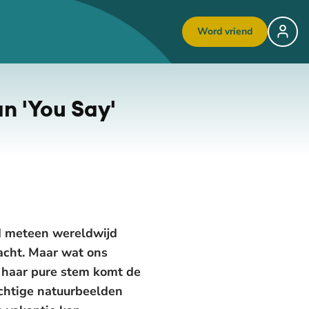
Word vriend
an 'You Say'
rd meteen wereldwijd
acht. Maar wat ons
r haar pure stem komt de
chtige natuurbeelden