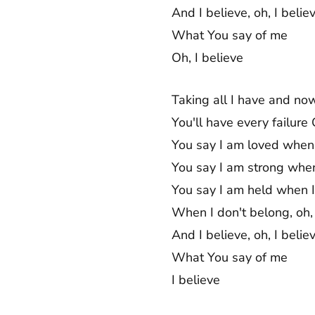
And I believe, oh, I belie
What You say of me
Oh, I believe
Taking all I have and now 
You'll have every failure 
You say I am loved when I
You say I am strong when
You say I am held when I
When I don't belong, oh,
And I believe, oh, I belie
What You say of me
I believe