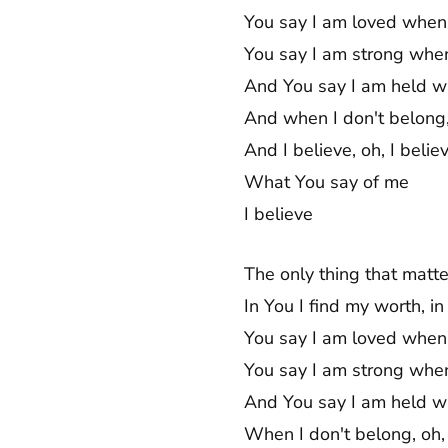
You say I am loved when I
You say I am strong when
And You say I am held wh
And when I don't belong,
And I believe, oh, I belie
What You say of me
I believe
The only thing that matt
In You I find my worth, in
You say I am loved when I
You say I am strong when
And You say I am held wh
When I don't belong, oh,