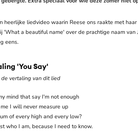
gebergte. Extra speciaal voor wie deze zomer niet op
 heerlijke liedvideo waarin Reese ons raakte met haar
ij 'What a beautiful name' over de prachtige naam van 
og eens.
ling 'You Say'
de vertaling van dit lied
 my mind that say I'm not enough
ls me I will never measure up
sum of every high and every low?
st who I am, because I need to know.