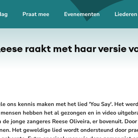
dag
Praat mee
Evenementen
Liederen
De weergave van deze video vereist jouw toestemming voor
social media cookies.
Toestemmingen aanpassen
Reese raakt met haar versie v
gle ons kennis maken met het lied 'You Say'. Het we
l mensen hebben het al gezongen en in video uitgebr
an de jonge zangeres Reese Oliveira, er bovenuit. Doo
nnen. Het geweldige lied wordt ondersteund door pra