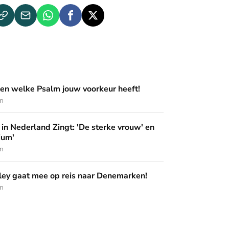
m jouw voorkeur heeft!
en welke Psalm jouw voorkeur heeft!
en
ingt: 'De sterke vrouw' en 'Pak het podium'
in Nederland Zingt: 'De sterke vrouw' en
ium'
en
op reis naar Denemarken!
ey gaat mee op reis naar Denemarken!
en