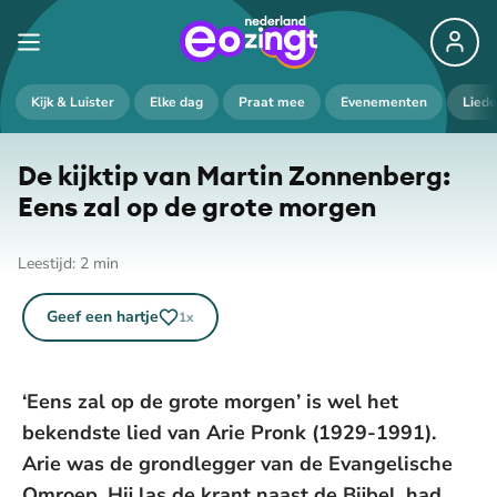
Kijk & Luister
Elke dag
Praat mee
Evenementen
Lied
De kijktip van Martin Zonnenberg:
Eens zal op de grote morgen
Leestijd:
2
min
Geef een hartje
1
x
‘Eens zal op de grote morgen’ is wel het
bekendste lied van Arie Pronk (1929-1991).
Arie was de grondlegger van de Evangelische
Omroep. Hij las de krant naast de Bijbel, had