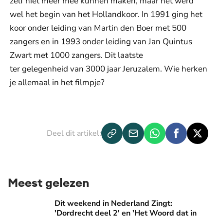
zelf niet meer mee kunnen maken, maar het werd
wel het begin van het Hollandkoor. In 1991 ging het
koor onder leiding van Martin den Boer met 500
zangers en in 1993 onder leiding van Jan Quintus
Zwart met 1000 zangers. Dit laatste
ter gelegenheid van 3000 jaar Jeruzalem. Wie herken
je allemaal in het filmpje?
De weergave van deze video vereist jouw
toestemming voor social media cookies.
Toestemmingen aanpassen
Deel dit artikel:
Meest gelezen
Dit weekend in Nederland Zingt: 'Dordrecht deel 2' en 'Het
Dit weekend in Nederland Zingt:
'Dordrecht deel 2' en 'Het Woord dat in