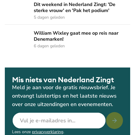
Dit weekend in Nederland Zingt: 'De sterke vrouw' en 'Pak 
Dit weekend in Nederland Zingt: 'De
sterke vrouw' en 'Pak het podium'
5 dagen geleden
William Wixley gaat mee op reis naar Denemarken!
William Wixley gaat mee op reis naar
Denemarken!
6 dagen geleden
Mis niets van Nederland Zingt
Meld je aan voor de gratis nieuwsbrief. Je
ontvangt luistertips en het laatste nieuws
over onze uitzendingen en evenementen.
E-mailadres
Lees onze
privacyverklaring
.