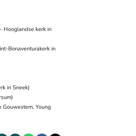
 Hooglandse kerk in
nt-Bonaventurakerk in
erk in Sneek)
ersum)
de Gouwestem, Young