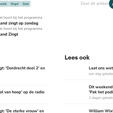
Deel dit artikel:
ziek
Orgel
God
kel hoort bij het programma
and zingt op zondag
kel hoort bij het programma
and Zingt
Lees ook
deel 2' en 'Het Woord dat in ons werkt'
Laat ons weten welke Psal
t: 'Dordrecht deel 2' en
Laat ons wet
een dag gelede
Dit weekend in Nederland Z
Dit weekend 
p de radio
ol van hoop' op de radio
'Pak het pod
2 dagen geled
vrouw' en 'Pak het podium'
William Wixley gaat mee 
t: 'De sterke vrouw' en
William Wixl