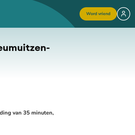
Word vriend
­um­uit­zen­
nding van 35 minuten,