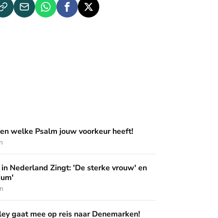
m jouw voorkeur heeft!
en welke Psalm jouw voorkeur heeft!
n
ingt: 'De sterke vrouw' en 'Pak het podium'
in Nederland Zingt: 'De sterke vrouw' en
ium'
en
op reis naar Denemarken!
ey gaat mee op reis naar Denemarken!