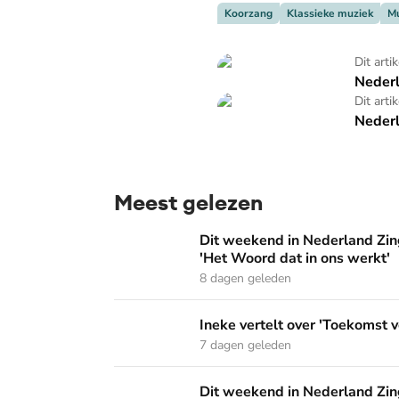
Koorzang
Klassieke muziek
Mu
Nederland zingt op zondag
Dit arti
Nederl
Nederland Zingt
Dit arti
Nederl
Meest gelezen
Dit weekend in Nederland Zingt: 'Dordrecht 
Dit weekend in Nederland Zing
'Het Woord dat in ons werkt'
8 dagen geleden
Ineke vertelt over 'Toekomst vol van hoop' o
Ineke vertelt over 'Toekomst v
7 dagen geleden
Dit weekend in Nederland Zingt: 'De sterke 
Dit weekend in Nederland Zing