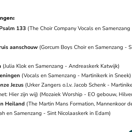
ingen:
 Psalm 133
(The Choir Company Vocals en Samenzang -
kruis aanschouw
(Gorcum Boys Choir en Samenzang - Si
n
(Julia Klok en Samenzang - Andreaskerk Katwijk)
geningen
(Vocals en Samenzang - Martinikerk in Sneek)
onze Jezus
(Urker Zangers o.l.v. Jacob Schenk - Martinik
met: Hier zijn wij) (Mozaiek Worship - EO gebouw, Hilv
ijn Heiland
(The Martin Mans Formation, Mannenkoor 
ah en Samenzang - Sint Nicolaaskerk in Edam)