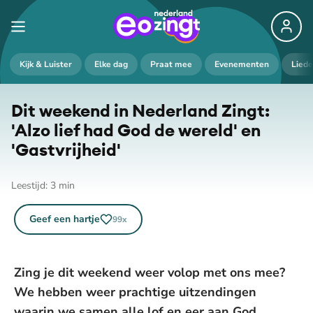
Kijk & Luister
Elke dag
Praat mee
Evenementen
Lied
Dit weekend in Nederland Zingt:
'Alzo lief had God de wereld' en
'Gast­vrij­heid'
Leestijd:
3
min
Geef een hartje
99
x
Zing je dit weekend weer volop met ons mee?
We hebben weer prachtige uitzendingen
waarin we samen alle lof en eer aan God