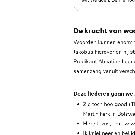
wat we doen. Ben je nog
De kracht van woo
Woorden kunnen enorm vee
Jakobus hierover en hij s
Predikant Almatine Leene
samenzang vanuit verschi
Deze liederen gaan we 
Zie toch hoe goed (
Martinikerk in Bolsw
Here Jezus, om uw w
Ik kniel neer en bel