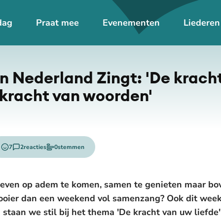
dag
Praat mee
Evenementen
Liederen
n Nederland Zingt: 'De krach
e kracht van woorden'
7
2
reacties
0
stemmen
emojis
 even op adem te komen, samen te genieten maar bove
 mooier dan een weekend vol samenzang? Ook dit we
staan we stil bij het thema 'De kracht van uw liefde