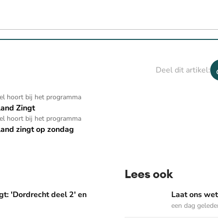
Deel dit artikel:
kel hoort bij het programma
and Zingt
kel hoort bij het programma
and zingt op zondag
Lees ook
deel 2' en 'Het Woord dat in ons werkt'
Laat ons weten welke Psal
t: 'Dordrecht deel 2' en
Laat ons wet
een dag gelede