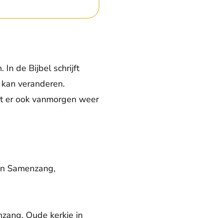
n de Bijbel schrijft
t kan veranderen.
nkt er ook vanmorgen weer
 en Samenzang,
nzang, Oude kerkje in