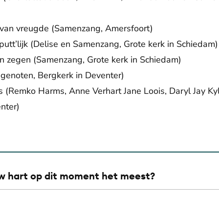
t van vreugde (Samenzang, Amersfoort)
putt’lijk (Delise en Samenzang, Grote kerk in Schiedam)
n zegen (Samenzang, Grote kerk in Schiedam)
genoten, Bergkerk in Deventer)
is (Remko Harms, Anne Verhart Jane Loois, Daryl Jay K
nter)
De weergave van deze video vereist jouw toestemming voor
social media cookies.
Toestemmingen aanpassen
uw hart op dit moment het meest?