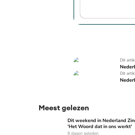
Nederland Zingt
Dit arti
Nederl
Nederland zingt op zondag
Dit arti
Nederl
Meest gelezen
Dit weekend in Nederland Zingt: 'Dordrecht 
Dit weekend in Nederland Zing
'Het Woord dat in ons werkt'
8 dagen geleden