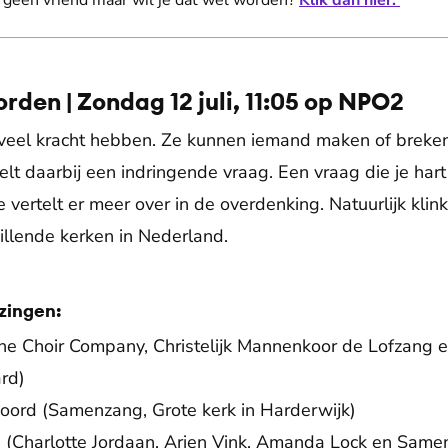
 geen vriend maar wil je dat wel worden?
Klik dan hier.
rden | Zondag 12 juli, 11:05 op NPO2
l kracht hebben. Ze kunnen iemand maken of breken. I
telt daarbij een indringende vraag. Een vraag die je har
 vertelt er meer over in de overdenking. Natuurlijk kli
llende kerken in Nederland.
zingen:
The Choir Company, Christelijk Mannenkoor de Lofzang
ard)
oord (Samenzang, Grote kerk in Harderwijk)
ijd (Charlotte Jordaan, Arien Vink, Amanda Lock en Same