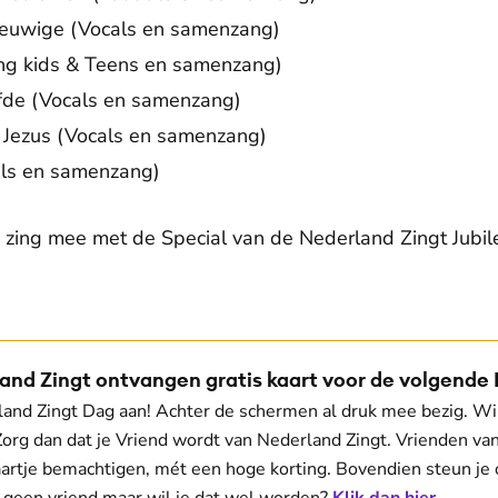
euwige (Vocals en samenzang)
ing kids & Teens en samenzang)
efde (Vocals en samenzang)
 Jezus (Vocals en samenzang)
als en samenzang)
 zing mee met de Special van de Nederland Zingt Jubi
De weergave van deze video vereist jouw toestemming voor
social media cookies.
Toestemmingen aanpassen
and Zingt ontvangen gratis kaart voor de volgende
and Zingt Dag aan! Achter de schermen al druk mee bezig. Wil
org dan dat je Vriend wordt van Nederland Zingt. Vrienden va
aartje bemachtigen, mét een hoge korting. Bovendien steun je