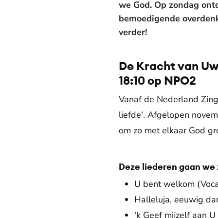
we God. Op zondag ontd
bemoedigende overdenki
verder!
De Kracht van Uw 
18:10 op NPO2
Vanaf de Nederland Zing
liefde'. Afgelopen nove
om zo met elkaar God gro
Deze liederen gaan we 
U bent welkom (Voc
Halleluja, eeuwig da
'k Geef mijzelf aan