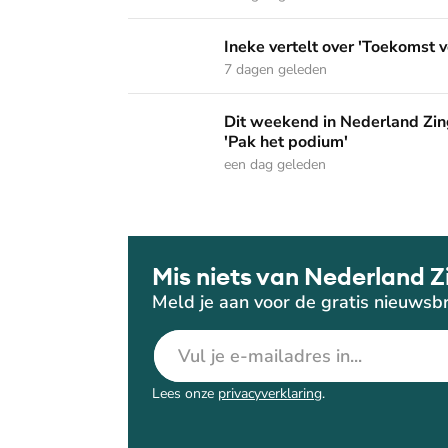
Ineke vertelt over 'Toekomst vol van hoop' o
Ineke vertelt over 'Toekomst v
7 dagen geleden
Dit weekend in Nederland Zingt: 'De sterke 
Dit weekend in Nederland Zing
'Pak het podium'
een dag geleden
Mis niets van Nederland Z
Meld je aan voor de gratis nieuwsbr
E-mailadres
Lees onze
privacyverklaring
.