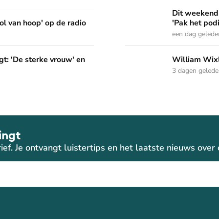
Dit weekend in Nederland Z
Dit weekend 
p de radio
ol van hoop' op de radio
'Pak het pod
een dag gelede
vrouw' en 'Pak het podium'
William Wixley gaat mee 
t: 'De sterke vrouw' en
William Wixl
3 dagen geled
ingt
ief. Je ontvangt luistertips en het laatste nieuws ove