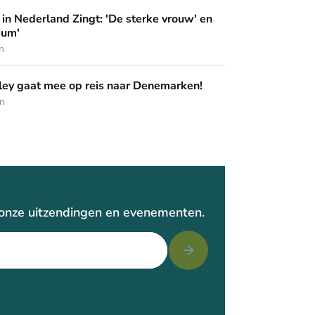
ingt: 'De sterke vrouw' en 'Pak het podium'
in Nederland Zingt: 'De sterke vrouw' en
ium'
n
op reis naar Denemarken!
ey gaat mee op reis naar Denemarken!
en
r onze uitzendingen en evenementen.