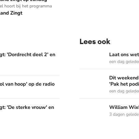
kel hoort bij het programma
and Zingt
Lees ook
deel 2' en 'Het Woord dat in ons werkt'
Laat ons weten welke Psal
t: 'Dordrecht deel 2' en
Laat ons wet
een dag gelede
Dit weekend in Nederland Z
Dit weekend 
p de radio
ol van hoop' op de radio
'Pak het pod
een dag gelede
vrouw' en 'Pak het podium'
William Wixley gaat mee 
t: 'De sterke vrouw' en
William Wixl
3 dagen geled