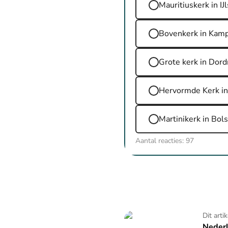
Mauritiuskerk in IJl
Bovenkerk in Kam
Grote kerk in Dord
Hervormde Kerk in
Martinikerk in Bol
Aantal reacties:
97
Nederland zingt op zondag
Dit arti
Nederl