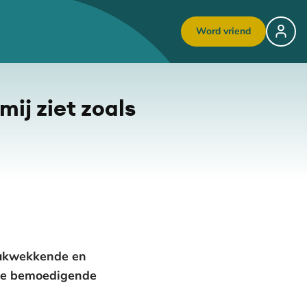
Word vriend
mij ziet zoals
rukwekkende en
wee bemoedigende