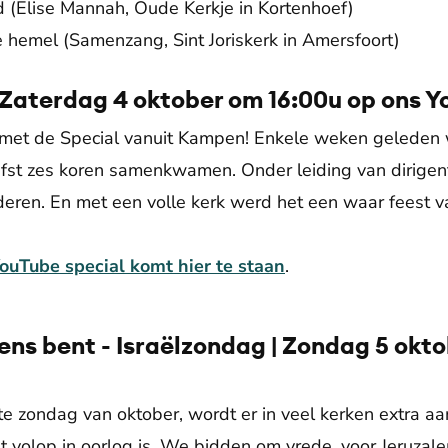
ld (Elise Mannah, Oude Kerkje in Kortenhoef)
e hemel (Samenzang, Sint Joriskerk in Amersfoort)
 Zaterdag 4 oktober om 16:00u op ons 
met de Special vanuit Kampen! Enkele weken geleden 
efst zes koren samenkwamen. Onder leiding van dirigen
ederen. En met een volle kerk werd het een waar feest
YouTube special komt hier te staan
.
ens bent - Israëlzondag | Zondag 5 okto
ste zondag van oktober, wordt er in veel kerken extra 
dat volop in oorlog is. We bidden om vrede, voor Jeruza