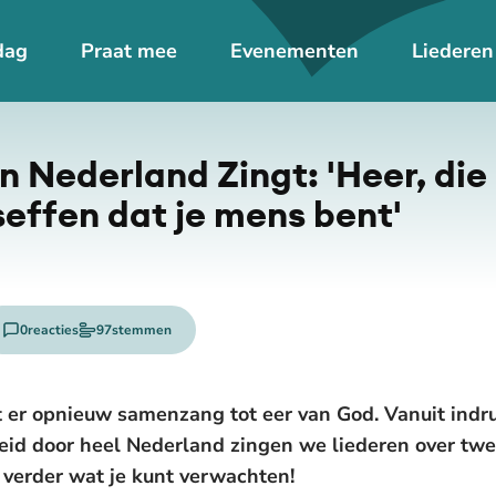
dag
Praat mee
Evenementen
Liederen
n Nederland Zingt: 'Heer, die 
eseffen dat je mens bent'
0
reacties
97
stemmen
er opnieuw samenzang tot eer van God. Vanuit ind
reid door heel Nederland zingen we liederen over t
 verder wat je kunt verwachten!