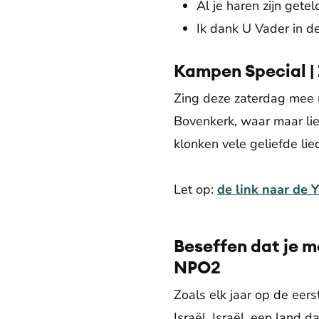
Al je haren zijn gete
Ik dank U Vader in d
Kampen Special |
Zing deze zaterdag mee 
Bovenkerk, waar maar li
klonken vele geliefde li
Let op:
de link naar de 
Beseffen dat je m
NPO2
Zoals elk jaar op de eer
Israël. Israël, een land 