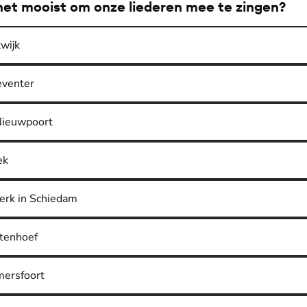
j het mooist om onze liederen mee te zingen?
wijk
eventer
Nieuwpoort
ek
kerk in Schiedam
rtenhoef
Amersfoort