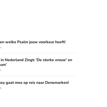
m jouw voorkeur heeft!
en welke Psalm jouw voorkeur heeft!
n
ingt: 'De sterke vrouw' en 'Pak het podium'
in Nederland Zingt: 'De sterke vrouw' en
ium'
n
op reis naar Denemarken!
ey gaat mee op reis naar Denemarken!
en