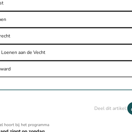
st
pen
recht
 Loenen aan de Vecht
sward
Deel dit artikel:
kel hoort bij het programma
and zingt op zondag