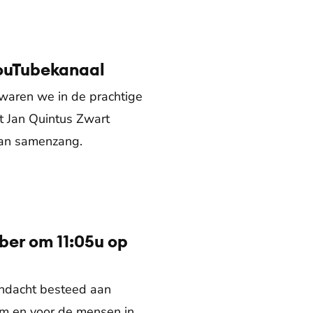
YouTubekanaal
waren we in de prachtige
t Jan Quintus Zwart
 van samenzang.
ber om 11:05u op
aandacht besteed aan
lem en voor de mensen in