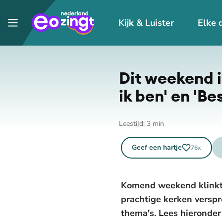
Kijk & Luister
Elke 
Dit weekend i
ik ben' en 'B
Leestijd:
3
min
Geef een hartje
76
x
Komend weekend klinkt 
prachtige kerken versp
thema's. Lees hieronder