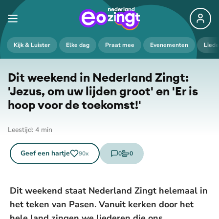
Kijk & Luister
Elke dag
Praat mee
Evenementen
Lied
Dit weekend in Nederland Zingt:
'Jezus, om uw lijden groot' en 'Er is
hoop voor de toekomst!'
Leestijd:
4
min
Geef een hartje
0
0
90
x
reacties
stemmen
Dit weekend staat Nederland Zingt helemaal in
het teken van Pasen. Vanuit kerken door het
hele land zingen we liederen die ons