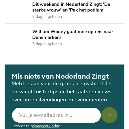
Dit weekend in Nederland Zingt: 'De sterke vrouw' en 'Pak 
Dit weekend in Nederland Zingt: 'De
sterke vrouw' en 'Pak het podium'
3 dagen geleden
William Wixley gaat mee op reis naar Denemarken!
William Wixley gaat mee op reis naar
Denemarken!
5 dagen geleden
Mis niets van Nederland Zingt
Meld je aan voor de gratis nieuwsbrief. Je
ontvangt luistertips en het laatste nieuws
over onze uitzendingen en evenementen.
E-mailadres
Lees onze
privacyverklaring
.