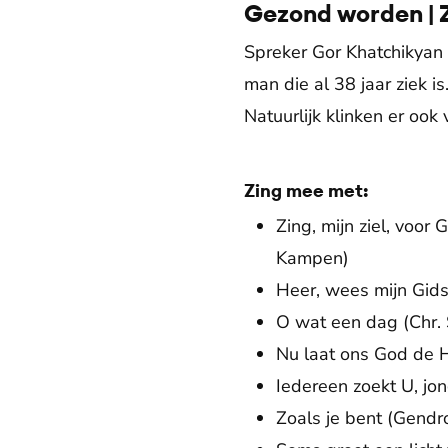
Gezond worden | Z
Spreker Gor Khatchikyan s
man die al 38 jaar ziek i
Natuurlijk klinken er oo
Zing mee met:
Zing, mijn ziel, vo
Kampen)
Heer, wees mijn Gid
O wat een dag (Chr. 
Nu laat ons God de 
Iedereen zoekt U, jo
Zoals je bent (Gendro