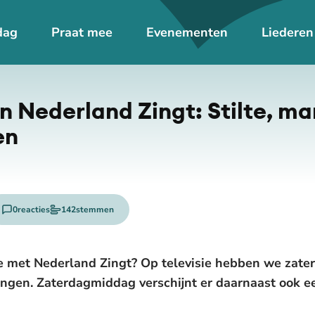
dag
Praat mee
Evenementen
Liederen
in Nederland Zingt: Stilte, 
en
0
reacties
142
stemmen
e met Nederland Zingt? Op televisie hebben we zat
ngen. Zaterdagmiddag verschijnt er daarnaast ook 