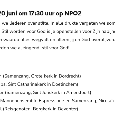
20 juni om 17:30 uur op NPO2
n we liederen over
stilte
. In alle drukte vergeten we so
. Stil worden voor God is je openstellen voor Zijn nabij
en waarop alles wegvalt en alleen jij en God overblijve
rden we al zingend, stil voor God!
en (Samenzang, Grote kerk in Dordrecht)
Kips, Sint Catharinakerk in Doetinchem)
er (Samenzang, Sint Joriskerk in Amersfoort)
) (Mannenensemble Espressione en Samenzang, Nicolaïke
stil (Reisgenoten, Bergkerk in Deventer)