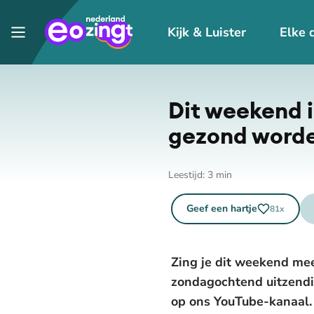
Kijk & Luister
Elke 
Dit weekend 
gezond word
Leestijd:
3
min
Geef een hartje
81
x
Zing je dit weekend me
zondagochtend uitzendi
op ons YouTube-kanaal.