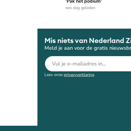
'Pak het podium'
een dag geleden
Mis niets van Nederland Z
Meld je aan voor de gratis nieuwsbr
E-mailadres
Lees onze
privacyverklaring
.