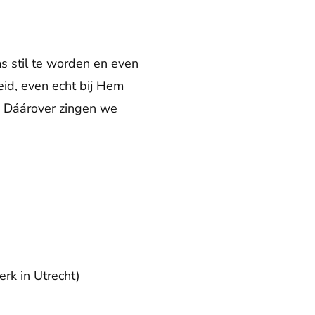
ms stil te worden en even
heid, even echt bij Hem
n. Dáárover zingen we
rk in Utrecht)