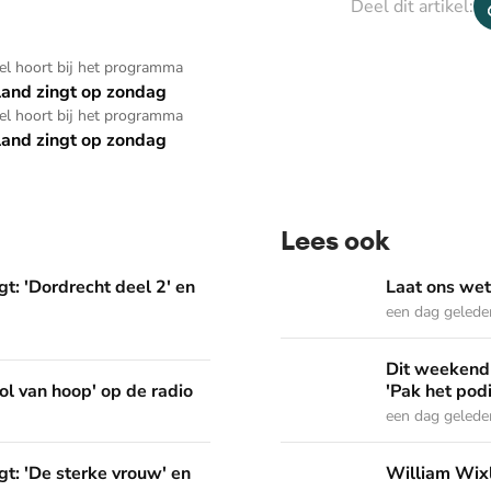
Deel dit artikel:
kel hoort bij het programma
and zingt op zondag
kel hoort bij het programma
and zingt op zondag
Lees ook
deel 2' en 'Het Woord dat in ons werkt'
Laat ons weten welke Psal
t: 'Dordrecht deel 2' en
Laat ons wet
een dag gelede
Dit weekend in Nederland Z
Dit weekend 
p de radio
ol van hoop' op de radio
'Pak het pod
een dag gelede
vrouw' en 'Pak het podium'
William Wixley gaat mee 
t: 'De sterke vrouw' en
William Wixl