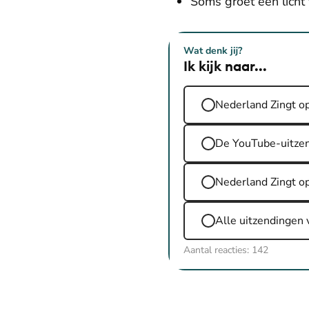
Soms groet een licht
Wat denk jij?
Ik kijk naar...
Nederland Zingt op 
De YouTube-uitze
Nederland Zingt o
Alle uitzendingen 
Aantal reacties:
142