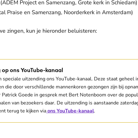
(ADEM Project en Samenzang, Grote kerk in Schiedam)
otal Praise en Samenzang, Noorderkerk in Amsterdam)
e zingen, kun je hieronder beluisteren:
De weergave van deze video vereist jouw toestemming voor
social media cookies.
Toestemmingen aanpassen
 op ons YouTube-kanaal
en speciale uitzending ons YouTube-kanaal. Deze staat geheel i
n die door verschillende mannenkoren gezongen zijn bij opna
r Patrick Goede in gesprek met Bert Notenboom over de popu
alen van bezoekers daar. De uitzending is aanstaande zaterdag
t terug te kijken via
ons YouTube-kanaal
.