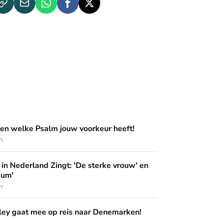
m jouw voorkeur heeft!
en welke Psalm jouw voorkeur heeft!
n
ingt: 'De sterke vrouw' en 'Pak het podium'
in Nederland Zingt: 'De sterke vrouw' en
ium'
n
op reis naar Denemarken!
ey gaat mee op reis naar Denemarken!