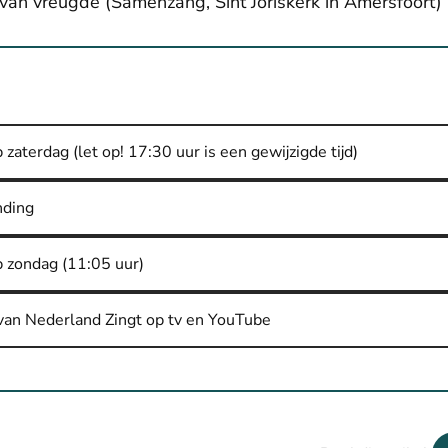
 van vreugde (Samenzang, Sint Joriskerk in Amersfoort)
zaterdag (let op! 17:30 uur is een gewijzigde tijd)
nding
p zondag (11:05 uur)
van Nederland Zingt op tv en YouTube