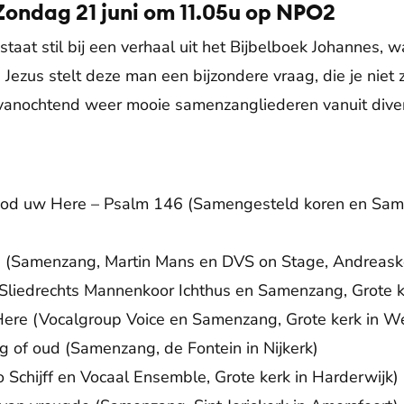
ondag 21 juni om 11.05u op NPO2
taat stil bij een verhaal uit het Bijbelboek Johannes, w
s. Jezus stelt deze man een bijzondere vraag, die je niet
k vanochtend weer mooie samenzangliederen vanuit dive
or God uw Here – Psalm 146 (Samengesteld koren en Sam
s (Samenzang, Martin Mans en DVS on Stage, Andreaske
Sliedrechts Mannenkoor Ichthus en Samenzang, Grote k
Here (Vocalgroup Voice en Samenzang, Grote kerk in W
ng of oud (Samenzang, de Fontein in Nijkerk)
 Schijff en Vocaal Ensemble, Grote kerk in Harderwijk)