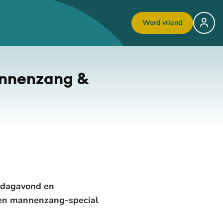
Word vriend
mannenzang &
erdagavond en
een mannenzang-special