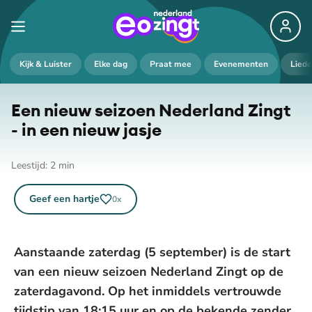
Kijk & Luister
Elke dag
Praat mee
Evenementen
Lied
Een nieuw seizoen Nederland Zingt
- in een nieuw jasje
Leestijd:
2
min
Geef een hartje
0
x
Aanstaande zaterdag (5 september) is de start
van een nieuw seizoen Nederland Zingt op de
zaterdagavond. Op het inmiddels vertrouwde
tijdstip van 18:15 uur en op de bekende zender