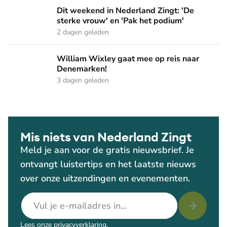
Dit weekend in Nederland Zingt: 'De sterke vrouw' en 'Pak 
Dit weekend in Nederland Zingt: 'De
sterke vrouw' en 'Pak het podium'
2 dagen geleden
William Wixley gaat mee op reis naar Denemarken!
William Wixley gaat mee op reis naar
Denemarken!
3 dagen geleden
Mis niets van Nederland Zingt
Meld je aan voor de gratis nieuwsbrief. Je
ontvangt luistertips en het laatste nieuws
over onze uitzendingen en evenementen.
E-mailadres
Lees onze
privacyverklaring
.