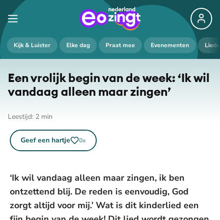
Kijk & Luister
Elke dag
Praat mee
Evenementen
Lied
Een vrolijk begin van de week: ‘Ik wil
vandaag alleen maar zingen’
Leestijd:
2
min
Geef een hartje
0
x
‘Ik wil vandaag alleen maar zingen, ik ben
ontzettend blij. De reden is eenvoudig, God
zorgt altijd voor mij.’ Wat is dit kinderlied een
fijn begin van de week! Dit lied wordt gezongen