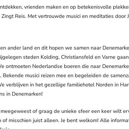
tdekken, vrienden maken en op betekenisvolle plekken 
ingt Reis. Met vertrouwde musici en meditaties door Ju
een ander land en dit hopen we samen naar Denemarken
bijgelegen steden Kolding, Christiansfeld en Varne gaan
We ontmoeten Nederlandse boeren die naar Denemarken
l. Bekende musici reizen mee en begeleiden de samenza
e verblijven in het gezellige familiehotel Norden in Hard
ens in Denemarken!
nt meegeweest of graag de unieke sfeer een keer wilt e
n of misschien juist alleen. Je bent welkom! Alle informa