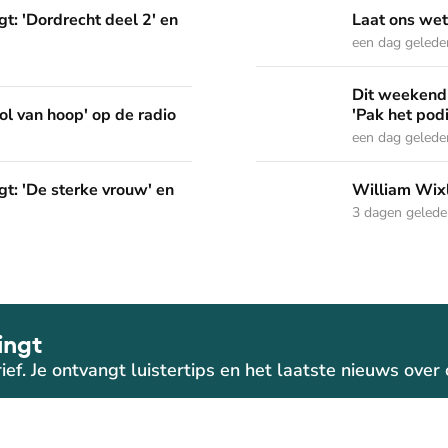
deel 2' en 'Het Woord dat in ons werkt'
Laat ons weten welke Psal
t: 'Dordrecht deel 2' en
Laat ons wet
een dag gelede
Dit weekend in Nederland Z
Dit weekend 
p de radio
ol van hoop' op de radio
'Pak het pod
een dag gelede
vrouw' en 'Pak het podium'
William Wixley gaat mee 
t: 'De sterke vrouw' en
William Wixl
3 dagen geled
ingt
ief. Je ontvangt luistertips en het laatste nieuws ove