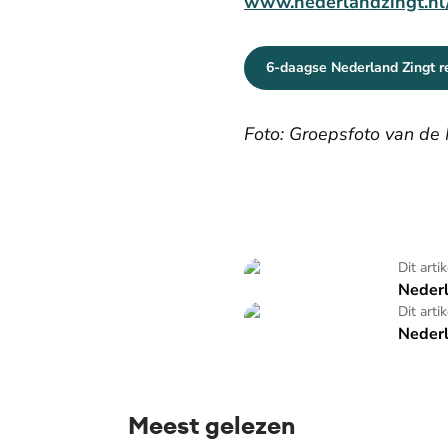
www.nederlandzingt.nl/
6-daagse Nederland Zingt r
Foto: Groepsfoto van de 
Nederland Zingt
Dit arti
Nederl
Nederland zingt op zondag
Dit arti
Nederl
Meest gelezen