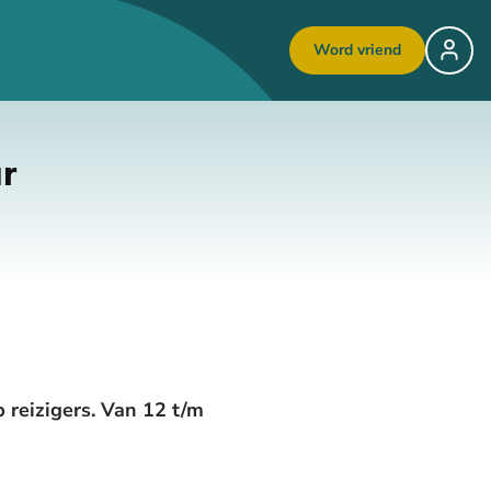
Word vriend
r
 reizigers. Van 12 t/m