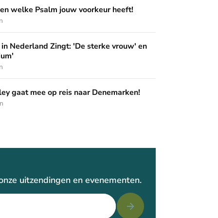
m jouw voorkeur heeft!
en welke Psalm jouw voorkeur heeft!
n
ingt: 'De sterke vrouw' en 'Pak het podium'
in Nederland Zingt: 'De sterke vrouw' en
ium'
n
op reis naar Denemarken!
ey gaat mee op reis naar Denemarken!
en
r onze uitzendingen en evenementen.