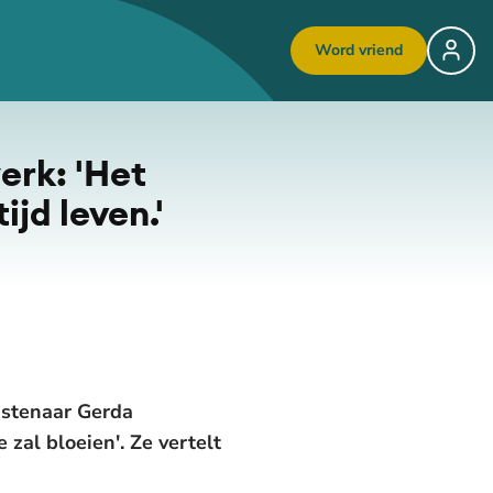
Word vriend
erk: 'Het
ijd leven.'
unstenaar Gerda
 zal bloeien'. Ze vertelt