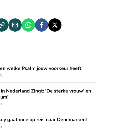
m jouw voorkeur heeft!
en welke Psalm jouw voorkeur heeft!
n
ingt: 'De sterke vrouw' en 'Pak het podium'
in Nederland Zingt: 'De sterke vrouw' en
ium'
n
op reis naar Denemarken!
ey gaat mee op reis naar Denemarken!
en