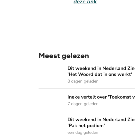
deze link
.
Meest gelezen
Dit weekend in Nederland Zingt: 'Dordrecht 
Dit weekend in Nederland Zing
'Het Woord dat in ons werkt'
8 dagen geleden
Ineke vertelt over 'Toekomst vol van hoop' o
Ineke vertelt over 'Toekomst v
7 dagen geleden
Dit weekend in Nederland Zingt: 'De sterke 
Dit weekend in Nederland Zing
'Pak het podium'
een dag geleden