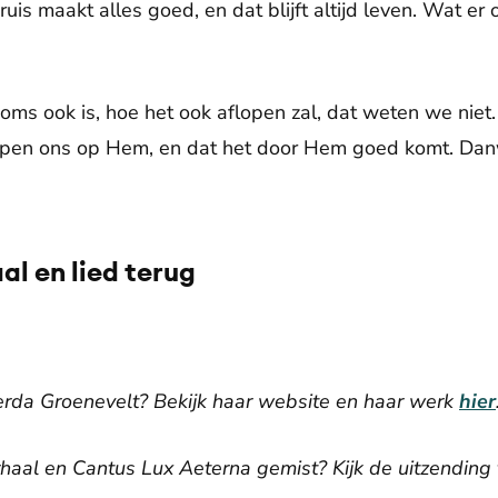
ruis maakt alles goed, en dat blijft altijd leven. Wat er
soms ook is, hoe het ook aflopen zal, dat weten we niet
epen ons op Hem, en dat het door Hem goed komt. Danw
aal en lied terug
De weergave van deze video vereist jouw toestemming voor
social media cookies.
Toestemmingen aanpassen
Gerda Groenevelt? Bekijk haar website en haar werk
hier
rhaal en Cantus Lux Aeterna gemist? Kijk de uitzending