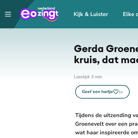
Kijk & Luister
Elke 
Gerda Groenev
kruis, dat maa
Leestijd:
3
min
Geef een hartje
1
x
Tijdens de uitzending v
Groenevelt over een prac
wat haar inspireerde o