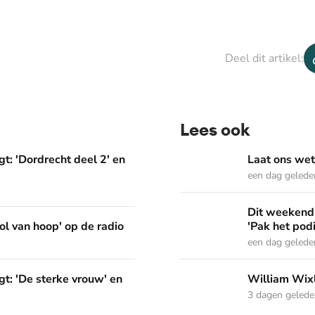
Deel dit artikel:
Lees ook
deel 2' en 'Het Woord dat in ons werkt'
Laat ons weten welke Psal
t: 'Dordrecht deel 2' en
Laat ons wet
een dag gelede
Dit weekend in Nederland Z
Dit weekend 
p de radio
ol van hoop' op de radio
'Pak het pod
een dag gelede
vrouw' en 'Pak het podium'
William Wixley gaat mee 
t: 'De sterke vrouw' en
William Wixl
3 dagen geled