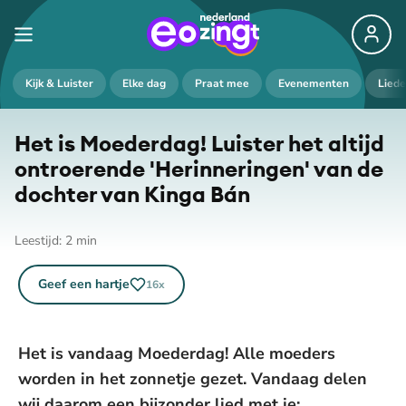
Kijk & Luister
Elke dag
Praat mee
Evenementen
Lied
Het is Moederdag! Luister het altijd
ontroerende 'Her­in­ne­rin­gen' van de
dochter van Kinga Bán
Leestijd:
2
min
Geef een hartje
16
x
Het is vandaag Moederdag! Alle moeders
worden in het zonnetje gezet. Vandaag delen
wij daarom een bijzonder lied met je: