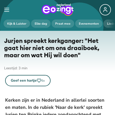
Kijk & Luister
Elke dag
Praat mee
Evenementen
Lied
Jurjen spreekt kerkganger: "Het
gaat hier niet om ons draaiboek,
maar om wat Hij wil doen"
Leestijd:
3
min
Geef een hartje
6
x
Kerken zijn er in Nederland in allerlei soorten
en maten. In de rubiek 'Naar de kerk' spreekt
Jurjen ten Brinke iedere zondagochtend met