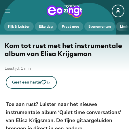
Kijk & Luister
Elke dag
Praat mee
Evenementen
Lied
Kom tot rust met het in­stru­men­ta­le
album van Elisa Krijgsman
Leestijd:
1
min
Geef een hartje
2
x
Toe aan rust? Luister naar het nieuwe
instrumentale album ‘Quiet time conversations’
van Elisa Krijgsman. De fijne gitaargeluiden
brengen je direct in een andere