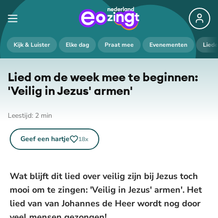
Kijk & Luister
Elke dag
Praat mee
Evenementen
Lied
Lied om de week mee te beginnen:
'Veilig in Jezus' armen'
Leestijd:
2
min
Geef een hartje
18
x
Wat blijft dit lied over veilig zijn bij Jezus toch
mooi om te zingen: 'Veilig in Jezus' armen'. Het
lied van van Johannes de Heer wordt nog door
veel mensen gezongen!