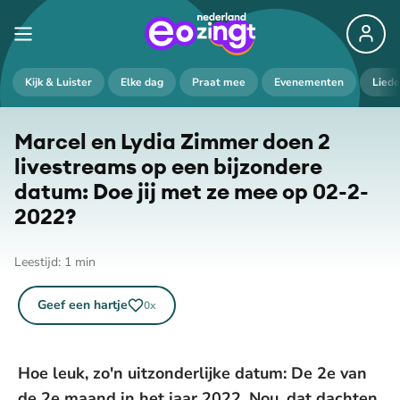
Kijk & Luister
Elke dag
Praat mee
Evenementen
Lied
Marcel en Lydia Zimmer doen 2
livestreams op een bijzondere
datum: Doe jij met ze mee op 02-2-
2022?
Leestijd:
1
min
Geef een hartje
0
x
Hoe leuk, zo'n uitzonderlijke datum: De 2e van
de 2e maand in het jaar 2022. Nou, dat dachten