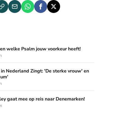
m jouw voorkeur heeft!
en welke Psalm jouw voorkeur heeft!
n
ingt: 'De sterke vrouw' en 'Pak het podium'
in Nederland Zingt: 'De sterke vrouw' en
ium'
n
op reis naar Denemarken!
ey gaat mee op reis naar Denemarken!
en