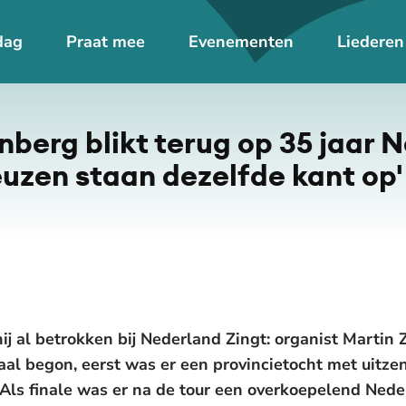
dag
Praat mee
Evenementen
Liederen
De weergave van deze video vereist jouw toestemming voor
social media cookies.
Toestemmingen aanpassen
berg blikt terug op 35 jaar 
neuzen staan dezelfde kant op'
hij al betrokken bij Nederland Zingt: organist Martin
al begon, eerst was er een provincietocht met uitzen
. Als finale was er na de tour een overkoepelend Nede