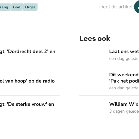
Deel dit artikel:
zang
God
Orgel
Lees ook
deel 2' en 'Het Woord dat in ons werkt'
Laat ons weten welke Psal
t: 'Dordrecht deel 2' en
Laat ons wet
een dag gelede
Dit weekend in Nederland Z
Dit weekend 
p de radio
ol van hoop' op de radio
'Pak het pod
een dag gelede
vrouw' en 'Pak het podium'
William Wixley gaat mee 
t: 'De sterke vrouw' en
William Wixl
3 dagen geled