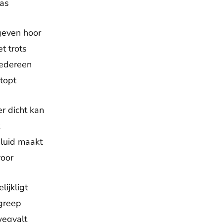
was
geven hoor
t trots
iedereen
stopt
er dicht kan
eluid maakt
voor
lijkligt
 greep
wegvalt