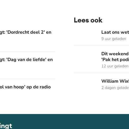
Lees ook
deel 2' en 'Het Woord dat in ons werkt'
Laat ons weten welke Psal
t: 'Dordrecht deel 2' en
Laat ons wet
9 uur geleden
Dit weekend in Nederland Z
Dit weekend 
liefde' en 'God gebruikt wat je hebt'
t: 'Dag van de liefde' en
'Pak het pod
12 uur geleden
William Wixley gaat mee 
William Wixl
p de radio
ol van hoop' op de radio
2 dagen geled
ingt