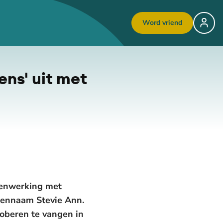
Word vriend
ens' uit met
amenwerking met
stennaam Stevie Ann.
oberen te vangen in