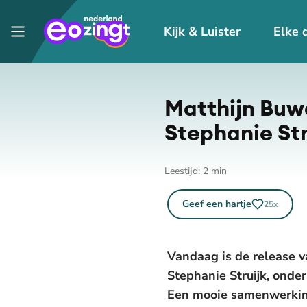
Kijk & Luister
Elke 
Matthijn Buwa
Stephanie Str
Leestijd:
2
min
Geef een hartje
25
x
Vandaag is de release v
Stephanie Struijk, onde
Een mooie samenwerking