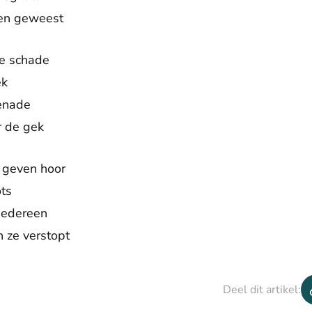
ben geweest
de schade
ek
genade
or de gek
e geven hoor
ots
 iedereen
 ze verstopt
Deel dit artikel: