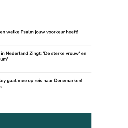
m jouw voorkeur heeft!
en welke Psalm jouw voorkeur heeft!
ingt: 'De sterke vrouw' en 'Pak het podium'
in Nederland Zingt: 'De sterke vrouw' en
ium'
op reis naar Denemarken!
ey gaat mee op reis naar Denemarken!
en