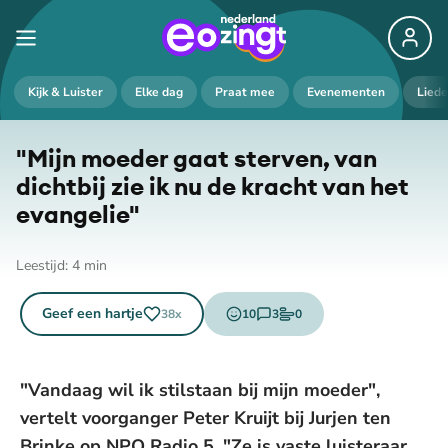
Kijk & Luister
Elke dag
Praat mee
Evenementen
Lied
"Mijn moeder gaat sterven, van
dichtbij zie ik nu de kracht van het
evangelie"
Leestijd:
4
min
Geef een hartje
10
3
0
38
x
emojis
reacties
stemmen
"Vandaag wil ik stilstaan bij mijn moeder",
vertelt voorganger Peter Kruijt bij Jurjen ten
Brinke op NPO Radio 5. "Ze is vaste luisteraar