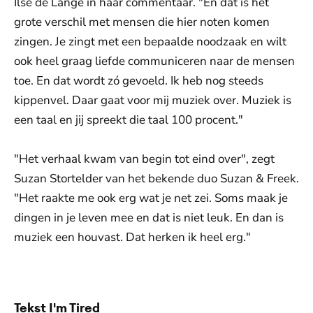
Ilse de Lange in haar commentaar. "En dat is het
grote verschil met mensen die hier noten komen
zingen. Je zingt met een bepaalde noodzaak en wilt
ook heel graag liefde communiceren naar de mensen
toe. En dat wordt zó gevoeld. Ik heb nog steeds
kippenvel. Daar gaat voor mij muziek over. Muziek is
een taal en jij spreekt die taal 100 procent."
"Het verhaal kwam van begin tot eind over", zegt
Suzan Stortelder van het bekende duo Suzan & Freek.
"Het raakte me ook erg wat je net zei. Soms maak je
dingen in je leven mee en dat is niet leuk. En dan is
muziek een houvast. Dat herken ik heel erg."
De weergave van deze video vereist jouw
toestemming voor social media cookies.
Toestemmingen aanpassen
Tekst I'm Tired