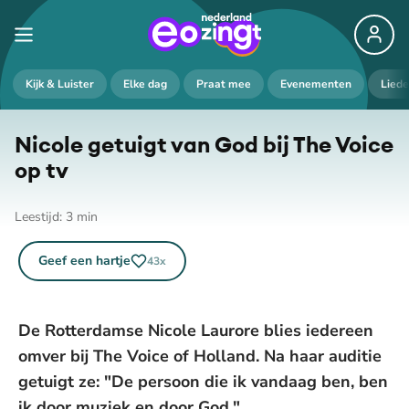
Kijk & Luister
Elke dag
Praat mee
Evenementen
Lied
Nicole getuigt van God bij The Voice
op tv
Leestijd:
3
min
Geef een hartje
43
x
De Rotterdamse Nicole Laurore blies iedereen
omver bij The Voice of Holland. Na haar auditie
getuigt ze: "De persoon die ik vandaag ben, ben
ik door muziek en door God."