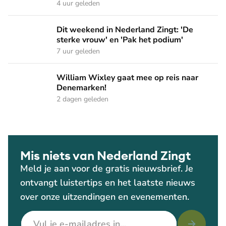
4 uur geleden
Dit weekend in Nederland Zingt: 'De sterke vrouw' en 'Pak 
Dit weekend in Nederland Zingt: 'De
sterke vrouw' en 'Pak het podium'
7 uur geleden
William Wixley gaat mee op reis naar Denemarken!
William Wixley gaat mee op reis naar
Denemarken!
2 dagen geleden
Mis niets van Nederland Zingt
Meld je aan voor de gratis nieuwsbrief. Je
ontvangt luistertips en het laatste nieuws
over onze uitzendingen en evenementen.
E-mailadres