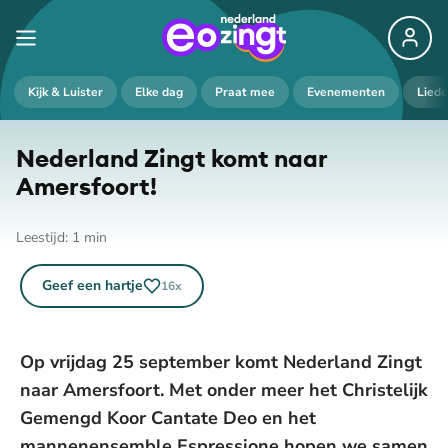
Kijk & Luister
Elke dag
Praat mee
Evenementen
Lied
Nederland Zingt komt naar
Amersfoort!
Leestijd:
1
min
Geef een hartje
16
x
Op vrijdag 25 september komt Nederland Zingt
naar Amersfoort. Met onder meer het Christelijk
Gemengd Koor Cantate Deo en het
mannenensemble Espressione hopen we samen