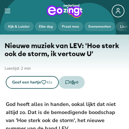
Kijk & Luister
Elke dag
Praat mee
Evenementen
Lied
Nieuwe muziek van LEV: 'Hoe sterk
ook de storm, ik vertouw U'
Leestijd:
2
min
Geef een hartje
0
0
42
x
reacties
stemmen
God heeft alles in handen, ookal lijkt dat niet
altijd zo. Dat is de bemoedigende boodschap
van 'Hoe sterk ook de storm', het nieuwe
nummer van de band LEV.