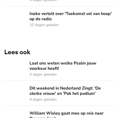
Ineke vertelt over 'Toekomst vol van hoop' op de radio
Ineke vertelt over 'Toekomst vol van hoop'
op de radio
10 dagen geleden
Lees ook
Laat ons weten welke Psalm jouw voorkeur heeft!
Laat ons weten welke Psalm jouw
voorkeur heeft!
4 dagen geleden
Dit weekend in Nederland Zingt: 'De sterke vrouw' en 'Pak 
Dit weekend in Nederland Zingt: 'De
sterke vrouw' en 'Pak het podium'
4 dagen geleden
William Wixley gaat mee op reis naar Denemarken!
William Wixley gaat mee op reis naar