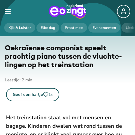
Kijk & Luister
Elke dag
Praat mee
Evenementen
Lied
Oekraïense componist speelt
prachtig piano tussen de vluch­te­
lin­gen op het treinstation
Leestijd:
2
min
Geef een hartje
1
x
Het treinstation staat vol met mensen en
bagage. Kinderen dwalen wat rond tussen de
menigte, en er klinkt veel rumoer over hoe nu