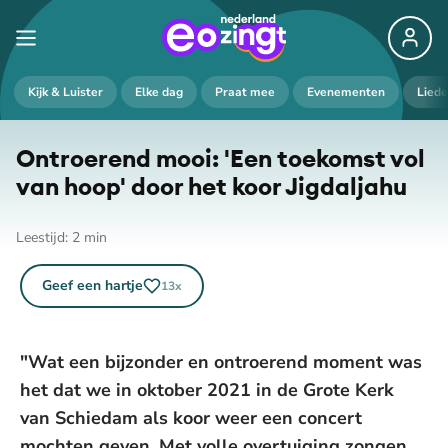
Kijk & Luister
Elke dag
Praat mee
Evenementen
Lied
Ontroerend mooi: 'Een toekomst vol
van hoop' door het koor Jigdaljahu
Leestijd:
2
min
Geef een hartje
13
x
"Wat een bijzonder en ontroerend moment was
het dat we in oktober 2021 in de Grote Kerk
van Schiedam als koor weer een concert
mochten geven. Met volle overtuiging zongen