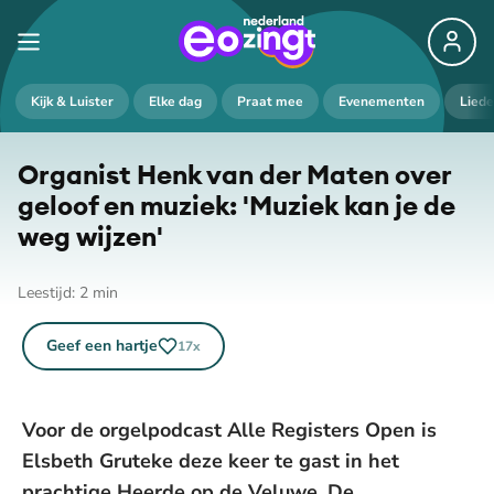
De weergave van deze video vereist jouw
Kijk & Luister
Elke dag
Praat mee
Evenementen
Lied
toestemming voor social media cookies.
Toestemmingen aanpassen
Organist Henk van der Maten over
geloof en muziek: 'Muziek kan je de
weg wijzen'
Leestijd:
2
min
Geef een hartje
17
x
Voor de orgelpodcast Alle Registers Open is
Elsbeth Gruteke deze keer te gast in het
prachtige Heerde op de Veluwe. De