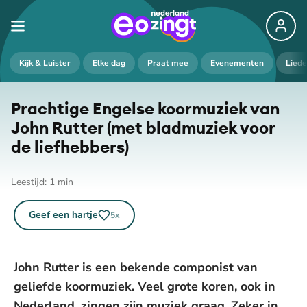
Kijk & Luister
Elke dag
Praat mee
Evenementen
Lied
Prachtige Engelse koormuziek van
John Rutter (met bladmuziek voor
de liefhebbers)
Leestijd:
1
min
Geef een hartje
5
x
John Rutter is een bekende componist van
geliefde koormuziek. Veel grote koren, ook in
Nederland, zingen zijn muziek graag. Zeker in