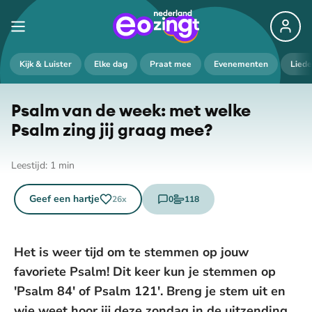
Kijk & Luister
Elke dag
Praat mee
Evenementen
Lied
Psalm van de week: met welke
Psalm zing jij graag mee?
Leestijd:
1
min
Geef een hartje
0
118
26
x
reacties
stemmen
Het is weer tijd om te stemmen op jouw
favoriete Psalm! Dit keer kun je stemmen op
'Psalm 84' of Psalm 121'. Breng je stem uit en
wie weet hoor jij deze zondag in de uitzending