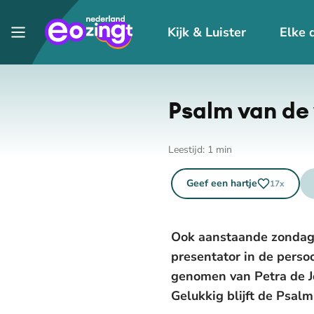
Kijk & Luister
Elke 
Psalm van de 
Leestijd:
1
min
Geef een hartje
17
x
Ook aanstaande zondag 
presentator in de perso
genomen van Petra de J
Gelukkig blijft de Psal