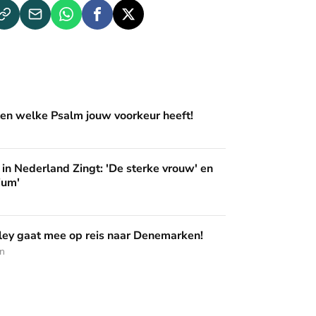
m jouw voorkeur heeft!
en welke Psalm jouw voorkeur heeft!
ingt: 'De sterke vrouw' en 'Pak het podium'
in Nederland Zingt: 'De sterke vrouw' en
ium'
op reis naar Denemarken!
ey gaat mee op reis naar Denemarken!
en