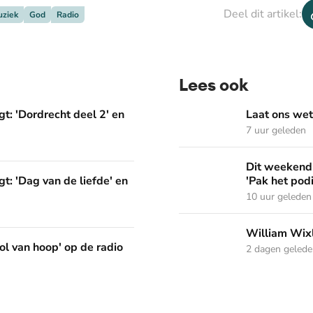
Deel dit artikel:
uziek
God
Radio
Lees ook
deel 2' en 'Het Woord dat in ons werkt'
Laat ons weten welke Psal
t: 'Dordrecht deel 2' en
Laat ons wet
7 uur geleden
Dit weekend in Nederland Z
Dit weekend 
liefde' en 'God gebruikt wat je hebt'
t: 'Dag van de liefde' en
'Pak het pod
10 uur geleden
William Wixley gaat mee 
William Wixl
p de radio
ol van hoop' op de radio
2 dagen geled