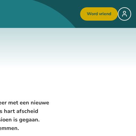
Word vriend
keer met een nieuwe
s hart afscheid
ioen is gegaan.
stemmen.