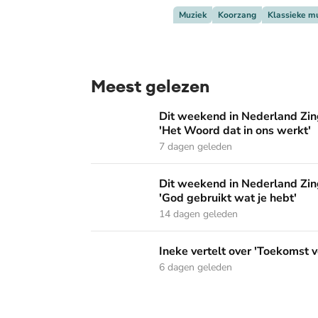
Muziek
Koorzang
Klassieke m
Meest gelezen
Dit weekend in Nederland Zingt: 'Dordrecht 
Dit weekend in Nederland Zing
'Het Woord dat in ons werkt'
7 dagen geleden
Dit weekend in Nederland Zingt: 'Dag van de 
Dit weekend in Nederland Zing
'God gebruikt wat je hebt'
14 dagen geleden
Ineke vertelt over 'Toekomst vol van hoop' o
Ineke vertelt over 'Toekomst v
6 dagen geleden