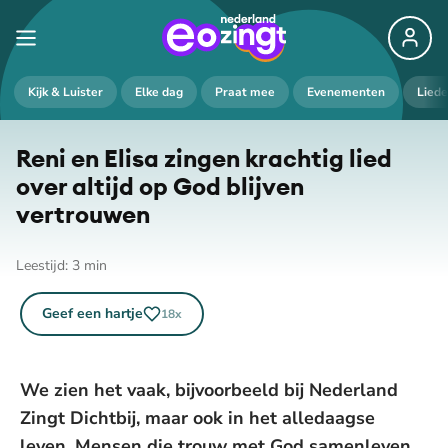
Kijk & Luister
Elke dag
Praat mee
Evenementen
Lied
Reni en Elisa zingen krachtig lied
over altijd op God blijven
vertrouwen
Leestijd:
3
min
Geef een hartje
18
x
We zien het vaak, bijvoorbeeld bij Nederland
Zingt Dichtbij, maar ook in het alledaagse
leven. Mensen die trouw met God samenleven,