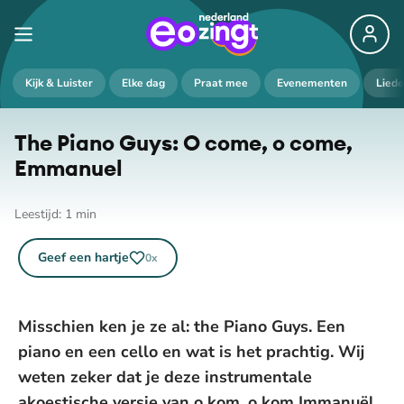
De weergave van deze video vereist jouw
Kijk & Luister
Elke dag
Praat mee
Evenementen
Lied
toestemming voor social media cookies.
Toestemmingen aanpassen
The Piano Guys: O come, o come,
Emmanuel
Leestijd:
1
min
Geef een hartje
0
x
Misschien ken je ze al: the Piano Guys. Een
piano en een cello en wat is het prachtig. Wij
weten zeker dat je deze instrumentale
akoestische versie van o kom, o kom Immanuël