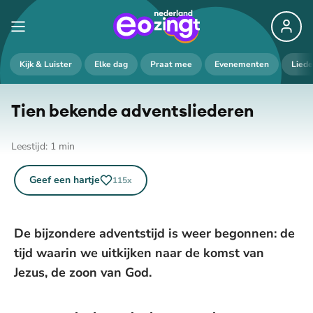
Kijk & Luister
Elke dag
Praat mee
Evenementen
Lied
Tien bekende ad­vents­lie­de­ren
Leestijd:
1
min
Geef een hartje
115
x
De bijzondere adventstijd is weer begonnen: de
tijd waarin we uitkijken naar de komst van
Jezus, de zoon van God.