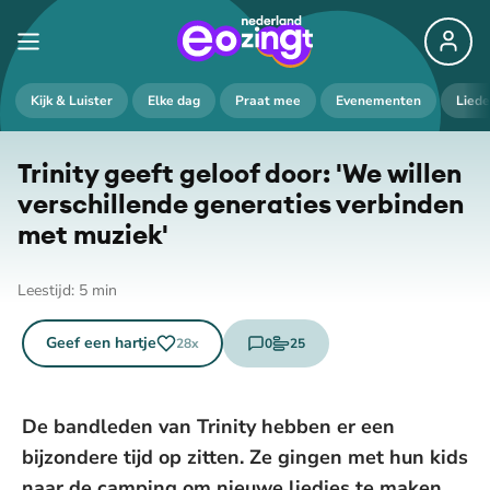
Kijk & Luister
Elke dag
Praat mee
Evenementen
Lied
Trinity geeft geloof door: 'We willen
ver­schil­len­de generaties verbinden
met muziek'
Leestijd:
5
min
Geef een hartje
0
25
28
x
reacties
stemmen
De bandleden van Trinity hebben er een
bijzondere tijd op zitten. Ze gingen met hun kids
naar de camping om nieuwe liedjes te maken.