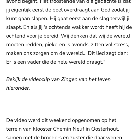
avond begint. Het troostende van die gedachte is dat
jij eigenlijk eerst de boel overdraagt aan God zodat jij
kunt gaan slapen. Hij gaat eerst aan de slag terwijl jij
slaapt. En als jij 's ochtends wakker wordt heeft hij de
ochtend voor je bereid. Wij denken dat wij de wereld
moeten redden, piekeren 's avonds, zitten vol stress,
maken ons zorgen om de wereld... Dit lied zegt dan:
Er is een vader die de hele wereld draagt."
Bekijk de videoclip van Zingen van het leven
hieronder.
De weergave van deze video vereist jouw
toestemming voor social media cookies.
Toestemmingen aanpassen
De video werd dit weekend opgenomen op het
terrein van klooster Chemin Neuf in Oosterhout,
samen met de broeders en zuster die daar wonen.