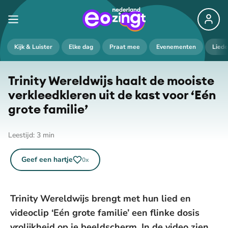
Kijk & Luister
Elke dag
Praat mee
Evenementen
Lied
Trinity Wereldwijs haalt de mooiste
ver­kleed­kle­ren uit de kast voor ‘Eén
grote familie’
Leestijd:
3
min
Geef een hartje
0
x
Trinity Wereldwijs brengt met hun lied en
videoclip ‘Eén grote familie’ een flinke dosis
vrolijkheid op je beeldscherm. In de video zien