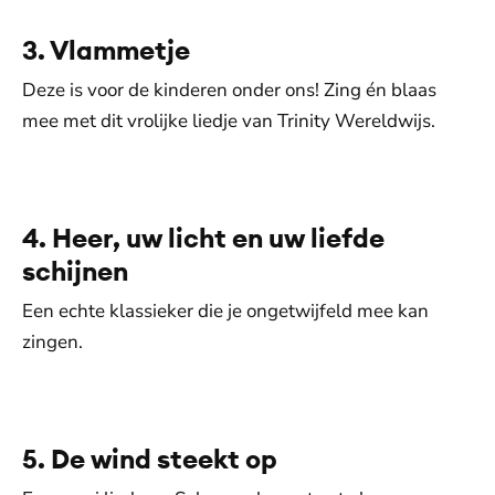
Toestemmingen aanpassen
3. Vlammetje
Deze is voor de kinderen onder ons! Zing én blaas
mee met dit vrolijke liedje van Trinity Wereldwijs.
De weergave van deze video vereist jouw
toestemming voor social media cookies.
Toestemmingen aanpassen
4. Heer, uw licht en uw liefde
schijnen
Een echte klassieker die je ongetwijfeld mee kan
zingen.
De weergave van deze video vereist jouw
toestemming voor social media cookies.
Toestemmingen aanpassen
5. De wind steekt op