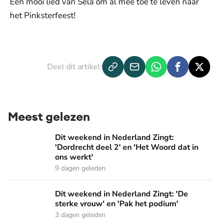
Een mooi lied van Sela om al mee toe te leven naar
het Pinksterfeest!
De weergave van deze video vereist jouw
toestemming voor social media cookies.
Toestemmingen aanpassen
Deel dit artikel:
Meest gelezen
Dit weekend in Nederland Zingt: 'Dordrecht deel 2' en 'Het
Dit weekend in Nederland Zingt:
'Dordrecht deel 2' en 'Het Woord dat in
ons werkt'
9 dagen geleden
Dit weekend in Nederland Zingt: 'De sterke vrouw' en 'Pak 
Dit weekend in Nederland Zingt: 'De
sterke vrouw' en 'Pak het podium'
3 dagen geleden