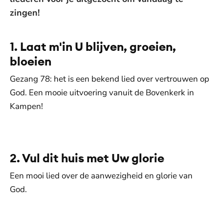
zingen!
1. Laat m'in U blijven, groeien,
bloeien
Gezang 78: het is een bekend lied over vertrouwen op
God. Een mooie uitvoering vanuit de Bovenkerk in
Kampen!
De weergave van deze video vereist jouw
toestemming voor social media cookies.
Toestemmingen aanpassen
2. Vul dit huis met Uw glorie
Een mooi lied over de aanwezigheid en glorie van
God.
De weergave van deze video vereist jouw
toestemming voor social media cookies.