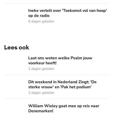
Ineke vertelt over 'Toekomst vol van hoop' op de radio
Ineke vertelt over 'Toekomst vol van hoop'
op de radio
8 dagen geleden
Lees ook
Laat ons weten welke Psalm jouw voorkeur heeft!
Laat ons weten welke Psalm jouw
voorkeur heeft!
2 dagen geleden
Dit weekend in Nederland Zingt: 'De sterke vrouw' en 'Pak 
Dit weekend in Nederland Zingt: 'De
sterke vrouw' en 'Pak het podium'
3 dagen geleden
William Wixley gaat mee op reis naar Denemarken!
William Wixley gaat mee op reis naar
Denemarken!