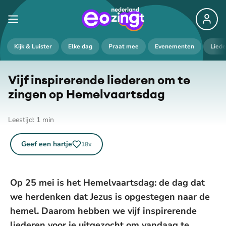
Kijk & Luister
Elke dag
Praat mee
Evenementen
Lied
Vijf inspirerende liederen om te
zingen op He­mel­vaarts­dag
Leestijd:
1
min
Geef een hartje
18
x
Op 25 mei is het Hemelvaartsdag: de dag dat
we herdenken dat Jezus is opgestegen naar de
hemel. Daarom hebben we vijf inspirerende
liederen voor je uitgezocht om vandaag te