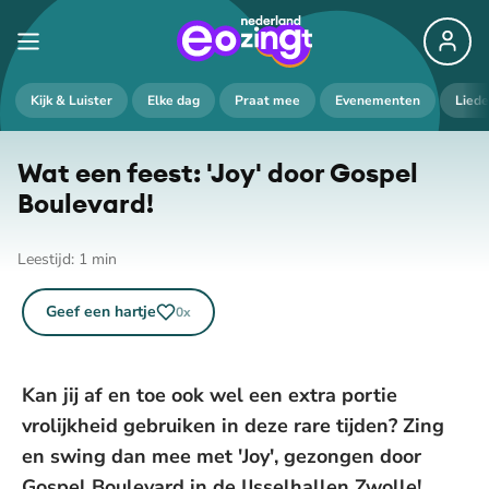
De weergave van deze video vereist jouw
Kijk & Luister
Elke dag
Praat mee
Evenementen
Lied
toestemming voor social media cookies.
Toestemmingen aanpassen
Wat een feest: 'Joy' door Gospel
Boulevard!
Leestijd:
1
min
Geef een hartje
0
x
Kan jij af en toe ook wel een extra portie
vrolijkheid gebruiken in deze rare tijden? Zing
en swing dan mee met 'Joy', gezongen door
Gospel Boulevard in de IJsselhallen Zwolle!