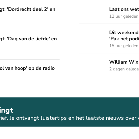
deel 2' en 'Het Woord dat in ons werkt'
Laat ons weten welke Psal
t: 'Dordrecht deel 2' en
Laat ons wet
12 uur geleden
Dit weekend in Nederland Z
Dit weekend 
liefde' en 'God gebruikt wat je hebt'
t: 'Dag van de liefde' en
'Pak het pod
15 uur geleden
William Wixley gaat mee 
William Wixl
p de radio
ol van hoop' op de radio
2 dagen geled
ingt
ief. Je ontvangt luistertips en het laatste nieuws ove