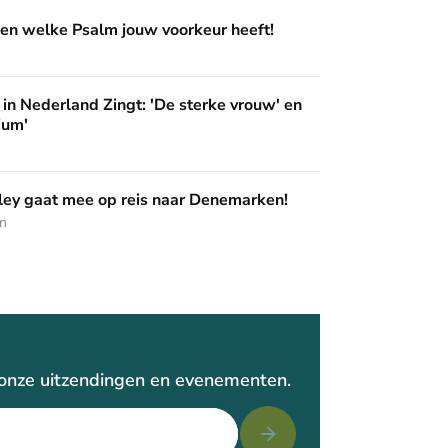
m jouw voorkeur heeft!
en welke Psalm jouw voorkeur heeft!
ingt: 'De sterke vrouw' en 'Pak het podium'
in Nederland Zingt: 'De sterke vrouw' en
ium'
op reis naar Denemarken!
ey gaat mee op reis naar Denemarken!
en
r onze uitzendingen en evenementen.