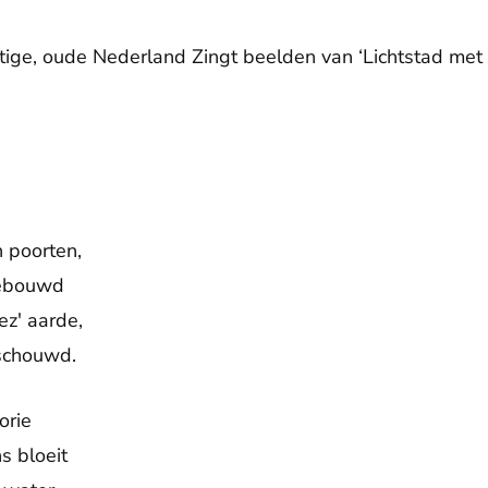
tige, oude Nederland Zingt beelden van ‘Lichtstad met 
De weergave van deze video vereist jouw toestemming voor
social media cookies.
Toestemmingen aanpassen
n poorten,
gebouwd
ez' aarde,
nschouwd.
lorie
s bloeit