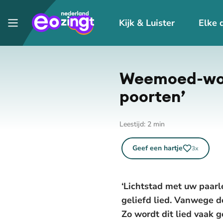
Kijk & Luister
Elke 
Weemoed-woe
poorten’
Leestijd:
2
min
Geef een hartje
3
x
‘Lichtstad met uw paarl
geliefd lied. Vanwege d
Zo wordt dit lied vaak g