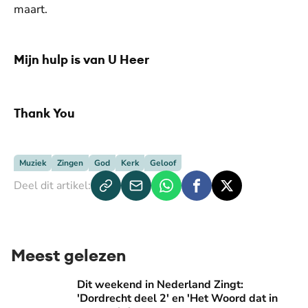
maart.
De weergave van deze video vereist jouw
Mijn hulp is van U Heer
toestemming voor social media cookies.
Toestemmingen aanpassen
De weergave van deze video vereist jouw
Thank You
toestemming voor social media cookies.
Toestemmingen aanpassen
Muziek
Zingen
God
Kerk
Geloof
Deel dit artikel:
Meest gelezen
Dit weekend in Nederland Zingt: 'Dordrecht deel 2' en 'Het
Dit weekend in Nederland Zingt:
'Dordrecht deel 2' en 'Het Woord dat in