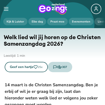
Kijk & Luister
Elke dag
Praat mee
Evenementen
Lied
Welk lied wil jij horen op de Christen
Samenzangdag 2026?
Leestijd:
1
min
Geef een hartje
0
307
25
x
reacties
stemmen
14 maart is de Christen Samenzangdag. Ben je
erbij of wil je er graag bij zijn, laat dan
hieronder weten welk lied er volgens jou zeker
gezongen moet worden.