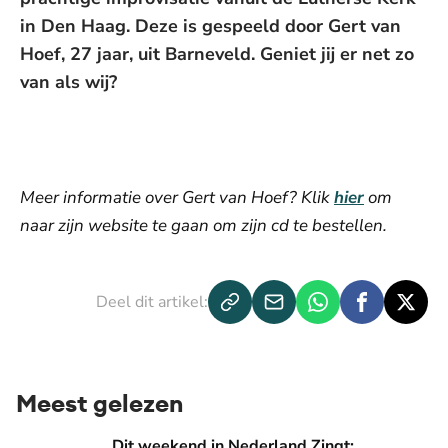
in Den Haag. Deze is gespeeld door Gert van
Hoef, 27 jaar, uit Barneveld. Geniet jij er net zo
van als wij?
De weergave van deze video vereist jouw
toestemming voor social media cookies.
Toestemmingen aanpassen
Meer informatie over Gert van Hoef? Klik
hier
om
naar zijn website te gaan om zijn cd te bestellen.
Deel dit artikel:
Meest gelezen
Dit weekend in Nederland Zingt: 'Dordrecht deel 2' en 'Het
Dit weekend in Nederland Zingt: