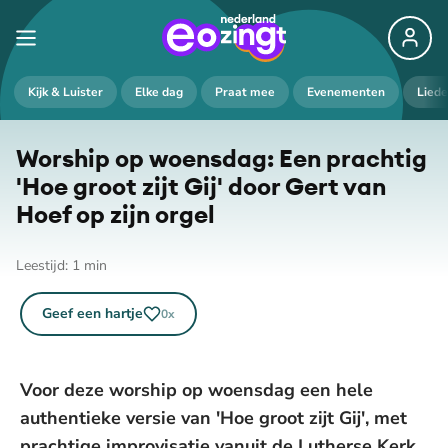
Kijk & Luister
Elke dag
Praat mee
Evenementen
Lied
Worship op woensdag: Een prachtig
'Hoe groot zijt Gij' door Gert van
Hoef op zijn orgel
Leestijd:
1
min
Geef een hartje
0
x
Voor deze worship op woensdag een hele
authentieke versie van 'Hoe groot zijt Gij', met
prachtige improvisatie vanuit de Lutherse Kerk