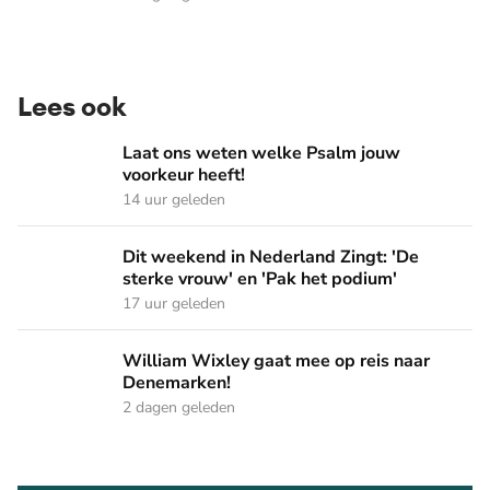
Lees ook
Laat ons weten welke Psalm jouw voorkeur heeft!
Laat ons weten welke Psalm jouw
voorkeur heeft!
14 uur geleden
Dit weekend in Nederland Zingt: 'De sterke vrouw' en 'Pak 
Dit weekend in Nederland Zingt: 'De
sterke vrouw' en 'Pak het podium'
17 uur geleden
William Wixley gaat mee op reis naar Denemarken!
William Wixley gaat mee op reis naar
Denemarken!
2 dagen geleden