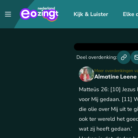
Kijk & Luister
Elke 
Deel overdenking:
Meer overdenkingen v
Almatine Leene
Matteüs 26: [10] Jezus 
voor Mij gedaan. [11] Want
die olie over Mij uit te 
ook ter wereld het goe
wat zij heeft gedaan.’