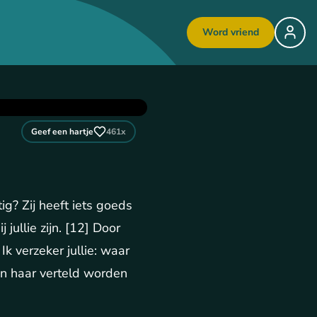
Word vriend
Geef een hartje
461
x
ig? Zij heeft iets goeds
j jullie zijn. [12] Door
 Ik verzeker jullie: waar
an haar verteld worden