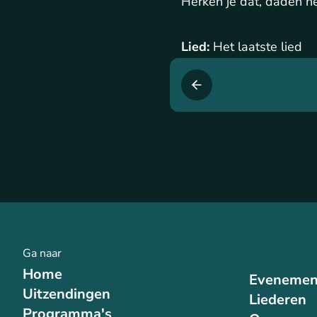
Herken je dat, daden h
Lied:
Het laatste lied
Ga naar
Home
Evenemen
Uitzendingen
Liederen
Programma's