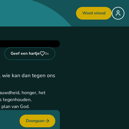
Word vriend
Geef een hartje
0
x
, wie kan dan tegen ons
nauwdheid, honger, het
ons tegenhouden,
t plan van God.
Doorgaan