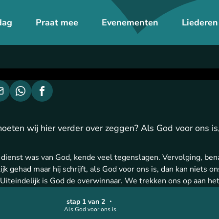
dag
Praat mee
Evenementen
Liederen
eten wij hier verder over zeggen? Als God voor ons is
n dienst was van God, kende veel tegenslagen. Vervolging, be
ijk gehad maar hij schrijft, als God voor ons is, dan kan niets 
Uiteindelijk is God de overwinnaar. We trekken ons op aan he
stap 1 van 2
・
Als God voor ons is