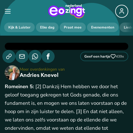
Kijk & Luister
Elke dag
Praat mee
Evenementen
Lied
Geef een hartje
439
x
Meer overdenkingen van
Andries Knevel
Romeinen 5:
[2] Dankzij Hem hebben we door het
geloof toegang gekregen tot Gods genade, die ons
fundament is, en mogen we ons laten voorstaan op de
hoop om in zijn luister te delen. [3] En dat niet alleen,
we laten ons zelfs voorstaan op de ellende die we
ondervinden, omdat we weten dat ellende tot