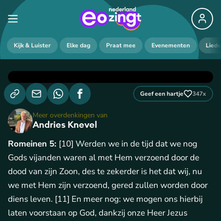
Kijk & Luister
Elke dag
Praat mee
Evenementen
Lied
Geef een hartje
347
x
Meer overdenkingen van
Andries Knevel
Romeinen 5:
[10] Werden we in de tijd dat we nog
Gods vijanden waren al met Hem verzoend door de
dood van zijn Zoon, des te zekerder is het dat wij, nu
we met Hem zijn verzoend, gered zullen worden door
diens leven. [11] En meer nog: we mogen ons hierbij
laten voorstaan op God, dankzij onze Heer Jezus