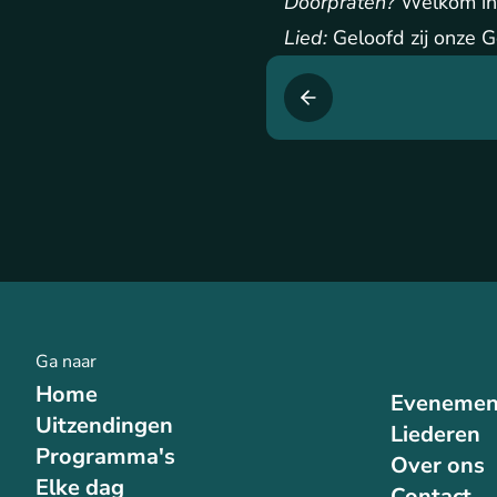
Doorpraten?
Welkom in
Lied:
Geloofd zij onze 
Ga naar
Home
Evenemen
Uitzendingen
Liederen
Programma's
Over ons
Elke dag
Contact