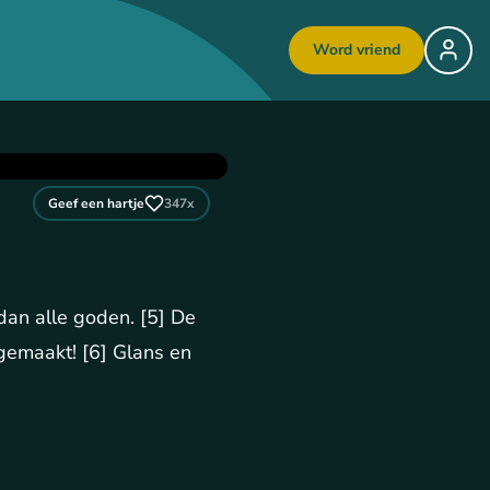
Word vriend
Geef een hartje
347
x
dan alle goden. [5] De
gemaakt! [6] Glans en