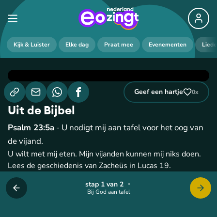
Kijk & Luister
Elke dag
Praat mee
Evenementen
Lied
Geef een hartje
0
x
Uit de Bijbel
Psalm 23:5a
- U nodigt mij aan tafel voor het oog van
de vijand.
U wilt met mij eten. Mijn vijanden kunnen mij niks doen.
Lees de geschiedenis van Zacheüs in Lucas 19.
stap 1 van 2
・
Bij God aan tafel